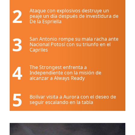
2
Ataque con explosivos destruye un
peaje un día después de investidura de
De la Espriella
3
San Antonio rompe su mala racha ante
Nacional Potosí con su triunfo en el
Capriles
4
The Strongest enfrenta a
Independiente con la misión de
alcanzar a Always Ready
5
Bolívar visita a Aurora con el deseo de
seguir escalando en la tabla