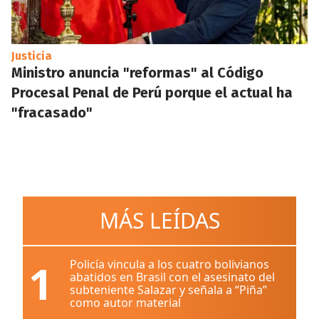
Justicia
Ministro anuncia "reformas" al Código
Procesal Penal de Perú porque el actual ha
"fracasado"
MÁS LEÍDAS
1
Policía vincula a los cuatro bolivianos
abatidos en Brasil con el asesinato del
subteniente Salazar y señala a “Piña”
como autor material