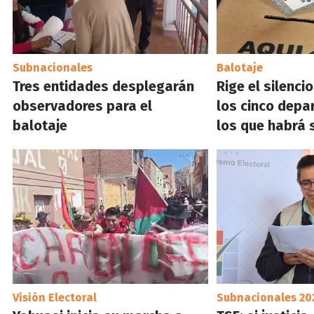
Subnacionales
Balotaje
Tres entidades desplegarán
Rige el silenci
observadores para el
los cinco dep
balotaje
los que habrá 
Visión Electoral
Subnacionales 20