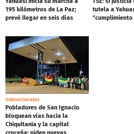
Yahuasi inicia su marcha a
TSE: si justici
195 kilómetros de La Paz;
tutela a Yahuas
prevé llegar en seis días
“cumplimiento
Subnacionales
Pobladores de San Ignacio
bloquean vías hacia la
Chiquitania y la capital
cruceña; piden nuevas