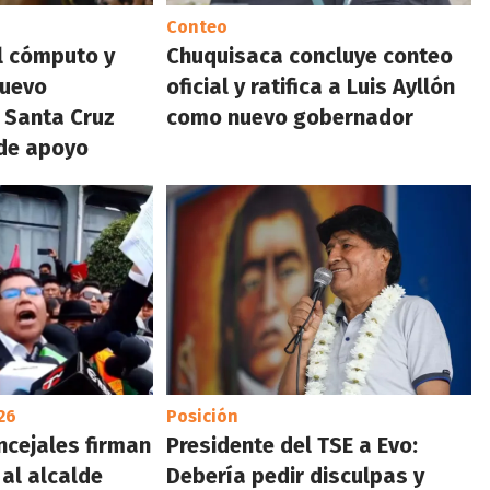
Conteo
l cómputo y
Chuquisaca concluye conteo
nuevo
oficial y ratifica a Luis Ayllón
 Santa Cruz
como nuevo gobernador
 de apoyo
26
Posición
oncejales firman
Presidente del TSE a Evo:
 al alcalde
Debería pedir disculpas y