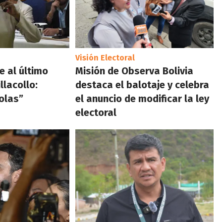
Visión Electoral
e al último
Misión de Observa Bolivia
llacollo:
destaca el balotaje y celebra
olas”
el anuncio de modificar la ley
electoral