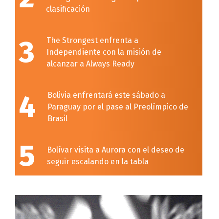
clasificación
3
The Strongest enfrenta a
Independiente con la misión de
alcanzar a Always Ready
4
Bolivia enfrentará este sábado a
Paraguay por el pase al Preolímpico de
Brasil
5
Bolívar visita a Aurora con el deseo de
seguir escalando en la tabla