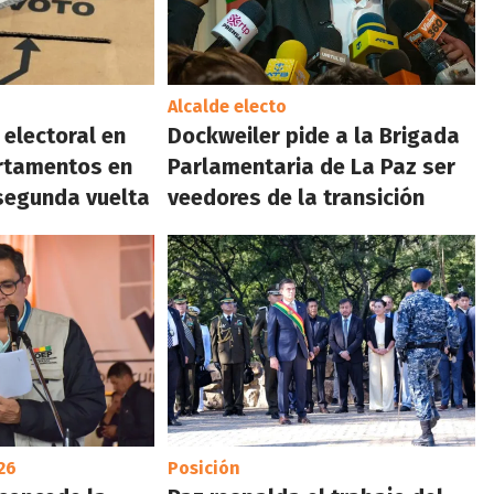
Alcalde electo
o electoral en
Dockweiler pide a la Brigada
artamentos en
Parlamentaria de La Paz ser
segunda vuelta
veedores de la transición
26
Posición