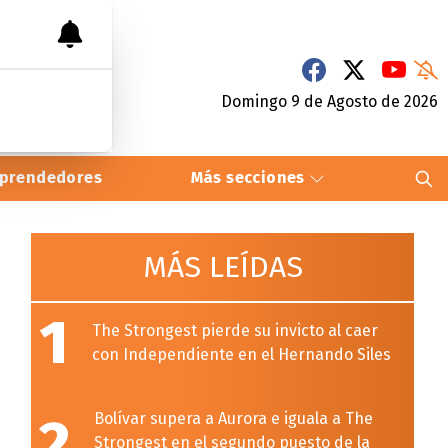
Domingo 9
de
Agosto
de 2026
prendedores
Más secciones
MÁS LEÍDAS
1
The Strongest pierde su invicto al caer
con Independiente en el Hernando Siles
2
Bolívar supera a Aurora e iguala a The
Strongest en el segundo puesto de la