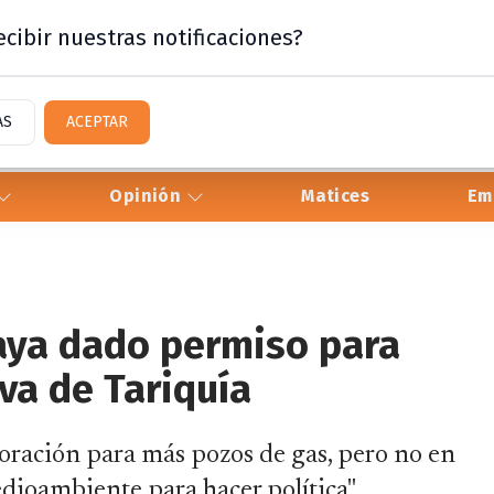
cibir nuestras notificaciones?
AS
ACEPTAR
Opinión
Matices
Em
haya dado permiso para
va de Tariquía
loración para más pozos de gas, pero no en
medioambiente para hacer política".