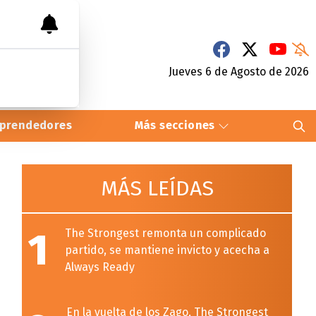
Jueves 6
de
Agosto
de 2026
prendedores
Más secciones
MÁS LEÍDAS
1
The Strongest remonta un complicado
partido, se mantiene invicto y acecha a
Always Ready
En la vuelta de los Zago, The Strongest