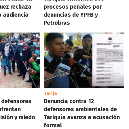
juez rechaza
procesos penales por
a audiencia
denuncias de YPFB y
Petrobras
Tarija
: defensores
Denuncia contra 12
nfrentan
defensores ambientales de
visión y miedo
Tariquía avanza a acusación
formal