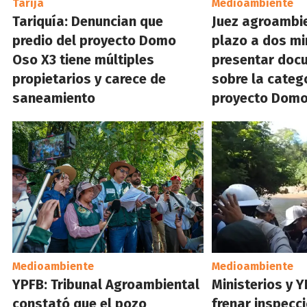
Tarija
Medioambiente
Tariquía: Denuncian que
Juez agroambi
predio del proyecto Domo
plazo a dos mi
Oso X3 tiene múltiples
presentar doc
propietarios y carece de
sobre la categ
saneamiento
proyecto Domo
Medioambiente
Medioambiente
YPFB: Tribunal Agroambiental
Ministerios y 
constató que el pozo
frenar inspecc