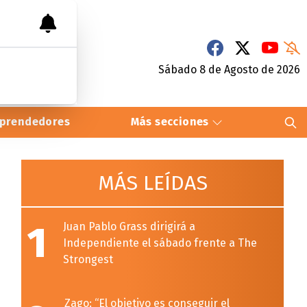
Sábado 8
de
Agosto
de 2026
prendedores
Más secciones
MÁS LEÍDAS
1
Juan Pablo Grass dirigirá a
Independiente el sábado frente a The
Strongest
Zago: “El objetivo es conseguir el