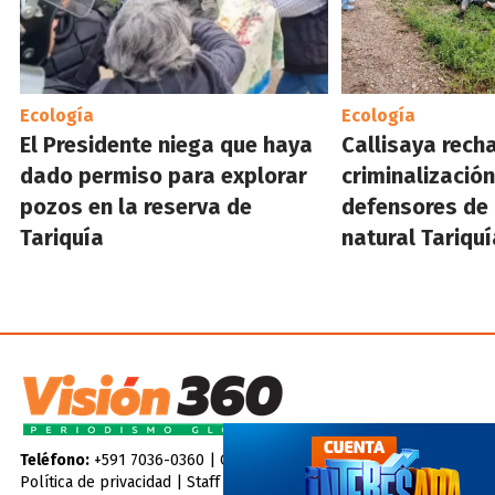
Ecología
Ecología
El Presidente niega que haya
Callisaya rech
dado permiso para explorar
criminalización
pozos en la reserva de
defensores de 
Tariquía
natural Tariquí
Teléfono:
+591 7036-0360 |
Contáctenos
Política de privacidad
|
Staff
|
Código de ética
|
Hemeroteca