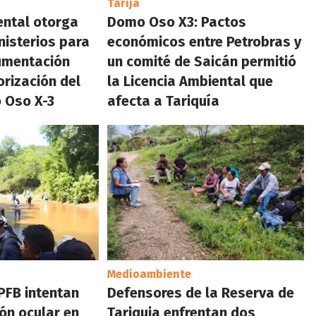
Tarija
ental otorga
Domo Oso X3: Pactos
nisterios para
económicos entre Petrobras y
umentación
un comité de Saicán permitió
orización del
la Licencia Ambiental que
 Oso X-3
afecta a Tariquía
Medioambiente
YPFB intentan
Defensores de la Reserva de
ión ocular en
Tariquia enfrentan dos