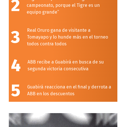
2
campeonato, porque el Tigre es un
equipo grande”
3
Real Oruro gana de visitante a
Tomayapo y lo hunde más en el torneo
todos contra todos
4
ABB recibe a Guabirá en busca de su
segunda victoria consecutiva
5
Guabirá reacciona en el final y derrota a
ABB en los descuentos