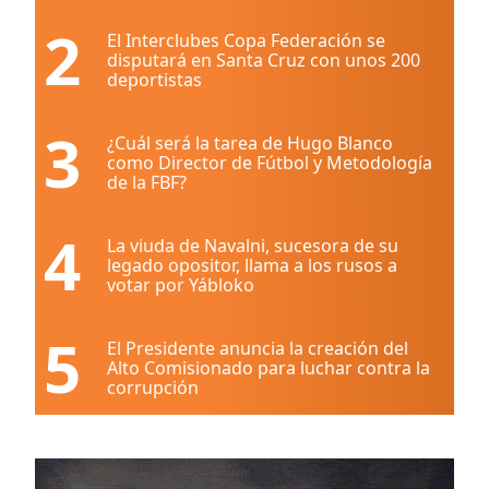
2
El Interclubes Copa Federación se
disputará en Santa Cruz con unos 200
deportistas
3
¿Cuál será la tarea de Hugo Blanco
como Director de Fútbol y Metodología
de la FBF?
4
La viuda de Navalni, sucesora de su
legado opositor, llama a los rusos a
votar por Yábloko
5
El Presidente anuncia la creación del
Alto Comisionado para luchar contra la
corrupción