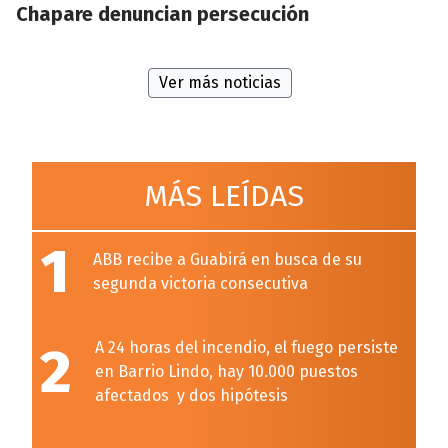
Chapare denuncian persecución
Ver más noticias
MÁS LEÍDAS
1
ABB recibe a Guabirá en busca de su
segunda victoria consecutiva
2
A 24 horas del incendio, el fuego persiste
en Barrio Lindo, hay 10.000 puestos
afectados y dos hipótesis