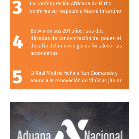
3
La Confederación Africana de Fútbol
confirma su respaldo a Gianni Infantino
Bolivia en sus 201 años: tras dos
4
décadas de concentración del poder, el
desafío del nuevo siglo es fortalecer las
autonomías
5
El Real Madrid ficha a Yan Diomande y
anuncia la renovación de Vinícius Júnior