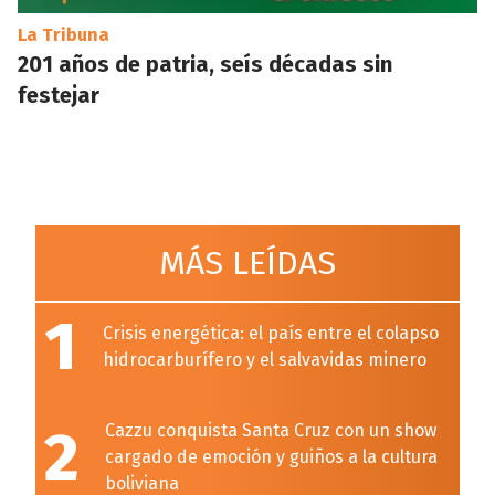
La Tribuna
201 años de patria, seís décadas sin
festejar
MÁS LEÍDAS
1
Crisis energética: el país entre el colapso
hidrocarburífero y el salvavidas minero
2
Cazzu conquista Santa Cruz con un show
cargado de emoción y guiños a la cultura
boliviana