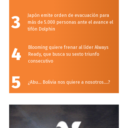
3
Japón emite orden de evacuación para
más de 5.000 personas ante el avance el
tifón Dolphin
4
Blooming quiere frenar al líder Always
Ready, que busca su sexto triunfo
consecutivo
5
¿Abu… Bolivia nos quiere a nosotros….?