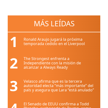
MÁS LEÍDAS
1
Ronald Araujo jugará la próxima
temporada cedido en el Liverpool
2
The Strongest enfrenta a
Independiente con la misión de
alcanzar a Always Ready
3
Velasco afirma que es la tercera
autoridad electa “más importante” del
país y asegura que Lara “está anulado”
El Senado de EEUU confirma a Todd