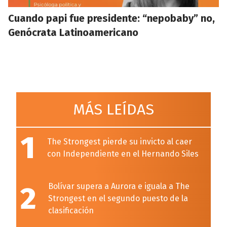
Cuando papi fue presidente: “nepobaby” no,
Genócrata Latinoamericano
MÁS LEÍDAS
1
The Strongest pierde su invicto al caer
con Independiente en el Hernando Siles
2
Bolívar supera a Aurora e iguala a The
Strongest en el segundo puesto de la
clasificación