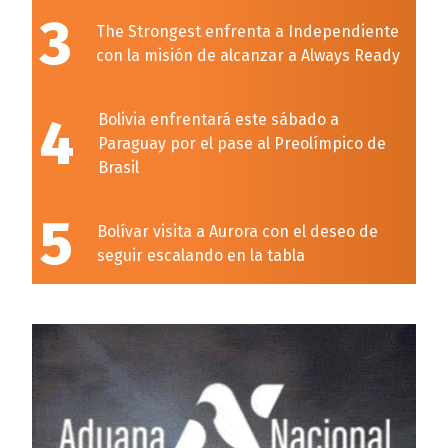
3
The Strongest enfrenta a Independiente
con la misión de alcanzar a Always Ready
4
Bolivia enfrentará este sábado a
Paraguay por el pase al Preolímpico de
Brasil
5
Bolívar visita a Aurora con el deseo de
seguir escalando en la tabla