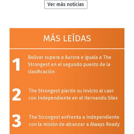
Ver más noticias
MÁS LEÍDAS
1
Bolívar supera a Aurora e iguala a The
Strongest en el segundo puesto de la
clasificación
2
The Strongest pierde su invicto al caer
con Independiente en el Hernando Siles
3
The Strongest enfrenta a Independiente
con la misión de alcanzar a Always Ready