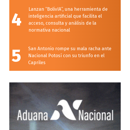
Lanzan “BolivIA”, una herramienta de
4
inteligencia artificial que facilita el
acceso, consulta y análisis de la
normativa nacional
5
San Antonio rompe su mala racha ante
Nacional Potosí con su triunfo en el
Capriles