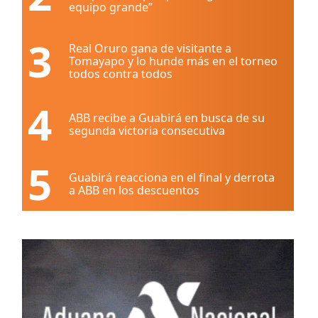
equipo grande”
3
Real Oruro gana de visitante a
Tomayapo y lo hunde más en el torneo
todos contra todos
4
ABB recibe a Guabirá en busca de su
segunda victoria consecutiva
5
Guabirá reacciona en el final y derrota
a ABB en los descuentos