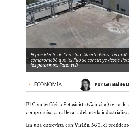
El presidente de Comcipo, Alberto Pérez, recordó
comprometió que "el litio se construye desde Poto
los potosinos. Foto: YLB
•
ECONOMÍA
Por Germaine B
El Comité Cívico Potosinista (Comcipo) recordó a
compromiso para llevar adelante la industrializaci
En una entrevista con
Visión 360,
el presidente