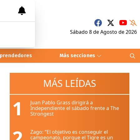
Sábado 8
de
Agosto
de 2026
prendedores
Más secciones
MÁS LEÍDAS
1
Juan Pablo Grass dirigirá a
Independiente el sábado frente a The
Strongest
2
Zago: “El objetivo es conseguir el
campeonato, porque el Tigre es un