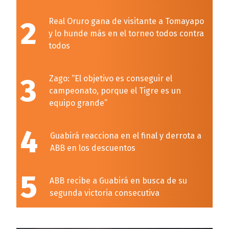
2
Real Oruro gana de visitante a Tomayapo
y lo hunde más en el torneo todos contra
todos
3
Zago: “El objetivo es conseguir el
campeonato, porque el Tigre es un
equipo grande”
4
Guabirá reacciona en el final y derrota a
ABB en los descuentos
5
ABB recibe a Guabirá en busca de su
segunda victoria consecutiva