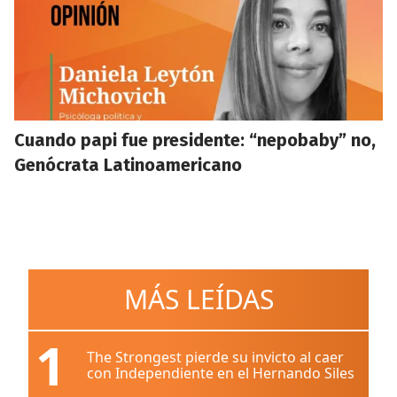
Cuando papi fue presidente: “nepobaby” no,
Genócrata Latinoamericano
MÁS LEÍDAS
1
The Strongest pierde su invicto al caer
con Independiente en el Hernando Siles