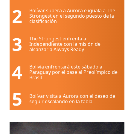
2
Bolívar supera a Aurora e iguala a The
Strongest en el segundo puesto de la
clasificación
3
The Strongest enfrenta a
Independiente con la misión de
alcanzar a Always Ready
4
Bolivia enfrentará este sábado a
Paraguay por el pase al Preolímpico de
Brasil
5
Bolívar visita a Aurora con el deseo de
seguir escalando en la tabla