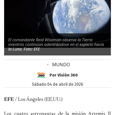
El comandante Reid Wiseman observa la Tierra
mientras continúan adentrándose en el espacio hacia
la Luna. Foto: EFE
•
MUNDO
Por Visión 360
sábado 04 de abril de 2026
EFE
/ Los Ángeles (EE.UU.)
Los cuatro astronautas de la misión Artemis II