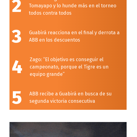
2
Tomayapo y lo hunde más en el torneo
todos contra todos
3
Guabirá reacciona en el final y derrota a
ABB en los descuentos
4
Zago: “El objetivo es conseguir el
campeonato, porque el Tigre es un
equipo grande”
5
ABB recibe a Guabirá en busca de su
segunda victoria consecutiva