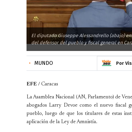
El diputado Giuseppe Alessandrello (abajo) ent
del defensor del pueblo y fiscal general en Cara
•
MUNDO
Por Vi
EFE /
Caracas
La Asamblea Nacional (AN, Parlamento) de Venezu
abogados Larry Devoe como el nuevo fiscal g
pueblo, luego de que los titulares de estas in
aplicación de la Ley de Amnistía.