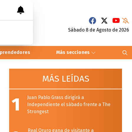
Sábado 8
de
Agosto
de 2026
prendedores
Más secciones
MÁS LEÍDAS
1
Juan Pablo Grass dirigirá a
Independiente el sábado frente a The
Strongest
Real Oruro gana de visitante a