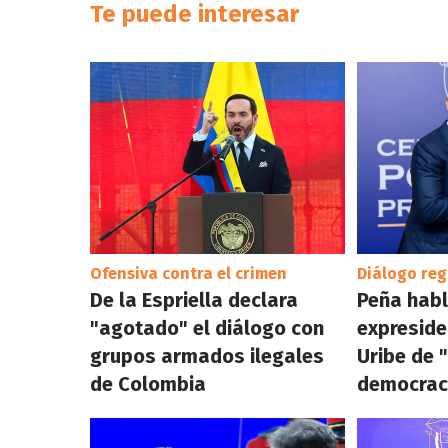
Te puede interesar
Ofensiva contra el crimen
Diálogo reg
De la Espriella declara
Peña habl
"agotado" el diálogo con
expresid
grupos armados ilegales
Uribe de 
de Colombia
democrac