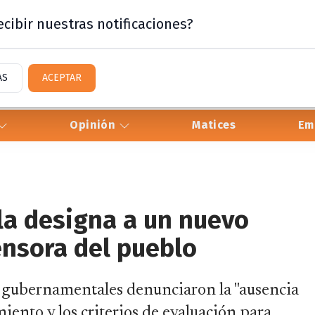
cibir nuestras notificaciones?
AS
ACEPTAR
Opinión
Matices
Em
la designa a un nuevo
ensora del pueblo
o gubernamentales denunciaron la "ausencia
miento y los criterios de evaluación para