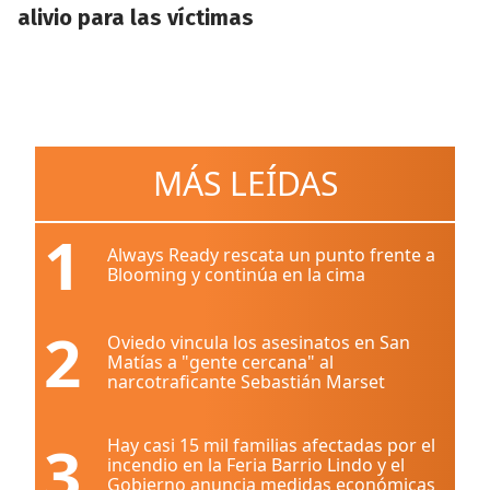
alivio para las víctimas
MÁS LEÍDAS
1
Always Ready rescata un punto frente a
Blooming y continúa en la cima
2
Oviedo vincula los asesinatos en San
Matías a "gente cercana" al
narcotraficante Sebastián Marset
3
Hay casi 15 mil familias afectadas por el
incendio en la Feria Barrio Lindo y el
Gobierno anuncia medidas económicas