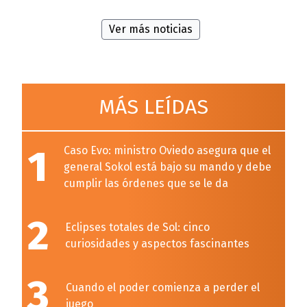
Ver más noticias
MÁS LEÍDAS
1
Caso Evo: ministro Oviedo asegura que el
general Sokol está bajo su mando y debe
cumplir las órdenes que se le da
2
Eclipses totales de Sol: cinco
curiosidades y aspectos fascinantes
3
Cuando el poder comienza a perder el
juego