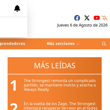
Jueves 6
de
Agosto
de 2026
prendedores
Más secciones
MÁS LEÍDAS
1
The Strongest remonta un complicado
partido, se mantiene invicto y acecha a
Always Ready
2
En la vuelta de los Zago, The Strongest
intentará recuperar terreno en el todos