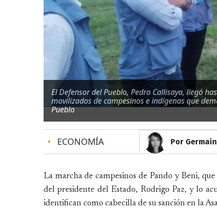
El Defensor del Pueblo, Pedro Callisaya, llegó ha
movilizados de campesinos e indígenas que dema
Pueblo
•
ECONOMÍA
Por Germain
La marcha de campesinos de Pando y Beni, que 
del presidente del Estado, Rodrigo Paz, y lo a
identifican como cabecilla de su sanción en la A