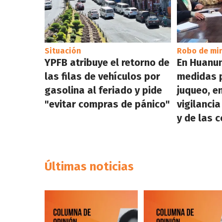
Situación
Robo de mi
YPFB atribuye el retorno de
En Huanun
las filas de vehículos por
medidas p
gasolina al feriado y pide
juqueo, en
"evitar compras de pánico"
vigilanci
y de las 
Últimas noticias