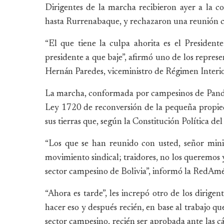
Dirigentes de la marcha recibieron ayer a la co
hasta Rurrenabaque, y rechazaron una reunión con
“El que tiene la culpa ahorita es el Presiden
presidente a que baje”, afirmó uno de los represen
Hernán Paredes, viceministro de Régimen Interio
La marcha, conformada por campesinos de Pando y
Ley 1720 de reconversión de la pequeña propie
sus tierras que, según la Constitución Política d
“Los que se han reunido con usted, señor minis
movimiento sindical; traidores, no los queremos
sector campesino de Bolivia”, informó la RedAmé
“Ahora es tarde”, les increpó otro de los dirige
hacer eso y después recién, en base al trabajo qu
sector campesino, recién ser aprobada ante las c