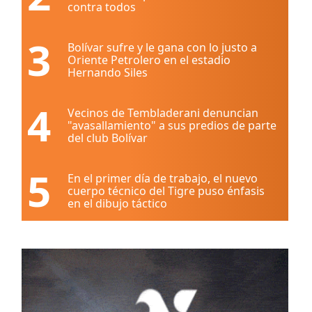
contra todos
3
Bolívar sufre y le gana con lo justo a
Oriente Petrolero en el estadio
Hernando Siles
4
Vecinos de Tembladerani denuncian
"avasallamiento" a sus predios de parte
del club Bolívar
5
En el primer día de trabajo, el nuevo
cuerpo técnico del Tigre puso énfasis
en el dibujo táctico