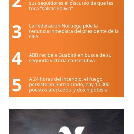
2
sus seguidores el discurso de que les
toca “salvar Bolivia”
3
La Federación Noruega pide la
renuncia inmediata del presidente de la
FIFA
4
ABB recibe a Guabirá en busca de su
segunda victoria consecutiva
5
A 24 horas del incendio, el fuego
persiste en Barrio Lindo, hay 10.000
puestos afectados y dos hipótesis