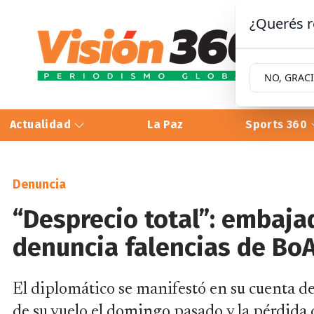
¿Querés r
NO, GRAC
Actualidad
La Paz
Sports 360
Denuncia
“Desprecio total”: embaja
denuncia falencias de Bo
El diplomático se manifestó en su cuenta d
de su vuelo el domingo pasado y la pérdida 