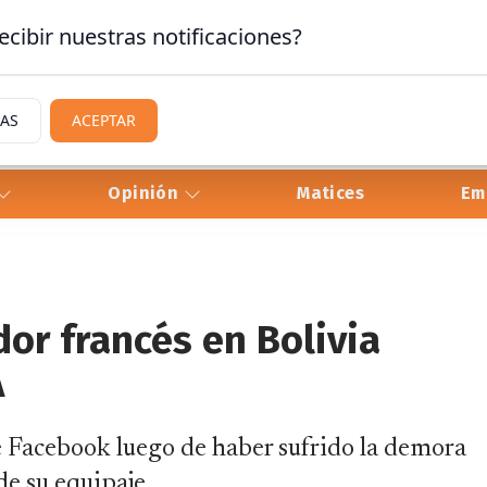
ecibir nuestras notificaciones?
IAS
ACEPTAR
Opinión
Matices
Em
dor francés en Bolivia
A
e Facebook luego de haber sufrido la demora
de su equipaje.