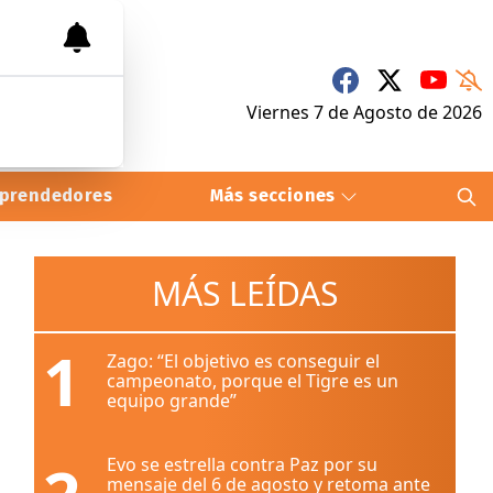
Viernes 7
de
Agosto
de 2026
prendedores
Más secciones
MÁS LEÍDAS
1
Zago: “El objetivo es conseguir el
campeonato, porque el Tigre es un
equipo grande”
Evo se estrella contra Paz por su
mensaje del 6 de agosto y retoma ante