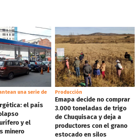
antean una serie de
Producción
Emapa decide no comprar
rgética: el país
3.000 toneladas de trigo
colapso
de Chuquisaca y deja a
rífero y el
productores con el grano
s minero
estocado en silos