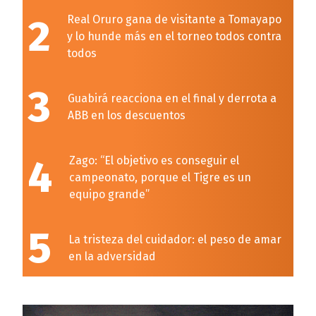
2
Real Oruro gana de visitante a Tomayapo
y lo hunde más en el torneo todos contra
todos
3
Guabirá reacciona en el final y derrota a
ABB en los descuentos
4
Zago: “El objetivo es conseguir el
campeonato, porque el Tigre es un
equipo grande”
5
La tristeza del cuidador: el peso de amar
en la adversidad