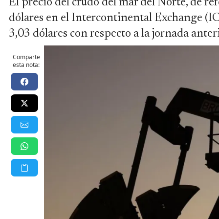
El precio del crudo del mar del Norte, de re
dólares en el Intercontinental Exchange (I
3,03 dólares con respecto a la jornada anteri
Comparte
esta nota: