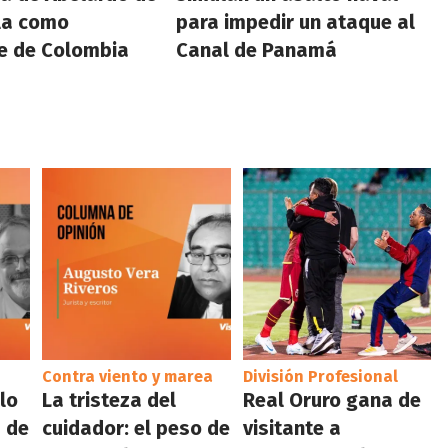
lla como
para impedir un ataque al
e de Colombia
Canal de Panamá
Contra viento y marea
División Profesional
 lo
La tristeza del
Real Oruro gana de
 de
cuidador: el peso de
visitante a