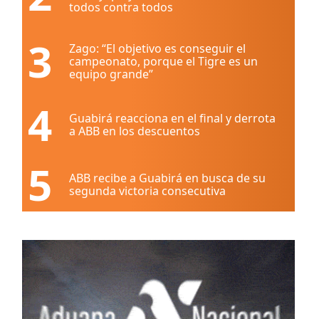
todos contra todos
3
Zago: “El objetivo es conseguir el
campeonato, porque el Tigre es un
equipo grande”
4
Guabirá reacciona en el final y derrota
a ABB en los descuentos
5
ABB recibe a Guabirá en busca de su
segunda victoria consecutiva