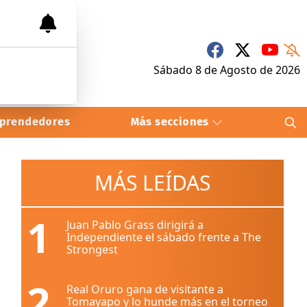
Sábado 8
de
Agosto
de 2026
prendedores
Más secciones
MÁS LEÍDAS
1
Juan Pablo Grass dirigirá a
Independiente el sábado frente a The
Strongest
2
Real Oruro gana de visitante a
Tomayapo y lo hunde más en el torneo