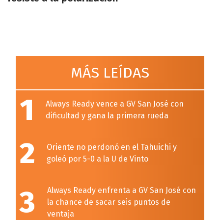
MÁS LEÍDAS
1
Always Ready vence a GV San José con
dificultad y gana la primera rueda
2
Oriente no perdonó en el Tahuichi y
goleó por 5-0 a la U de Vinto
3
Always Ready enfrenta a GV San José con
la chance de sacar seis puntos de
ventaja