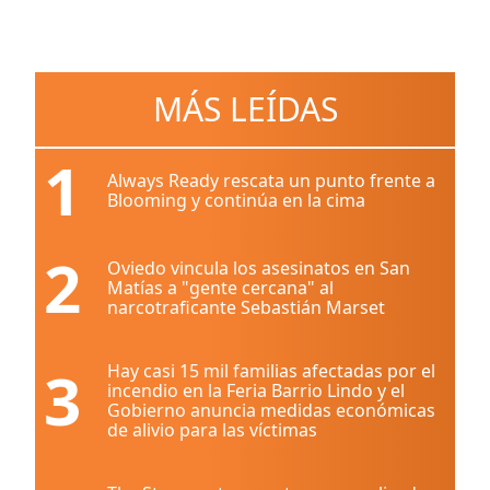
MÁS LEÍDAS
1
Always Ready rescata un punto frente a
Blooming y continúa en la cima
2
Oviedo vincula los asesinatos en San
Matías a "gente cercana" al
narcotraficante Sebastián Marset
3
Hay casi 15 mil familias afectadas por el
incendio en la Feria Barrio Lindo y el
Gobierno anuncia medidas económicas
de alivio para las víctimas