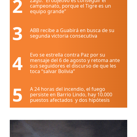
2
Zago: “El objetivo es conseguir el
campeonato, porque el Tigre es un
equipo grande”
3
ABB recibe a Guabirá en busca de su
segunda victoria consecutiva
4
Evo se estrella contra Paz por su
mensaje del 6 de agosto y retoma ante
sus seguidores el discurso de que les
toca “salvar Bolivia”
5
A 24 horas del incendio, el fuego
persiste en Barrio Lindo, hay 10.000
puestos afectados y dos hipótesis