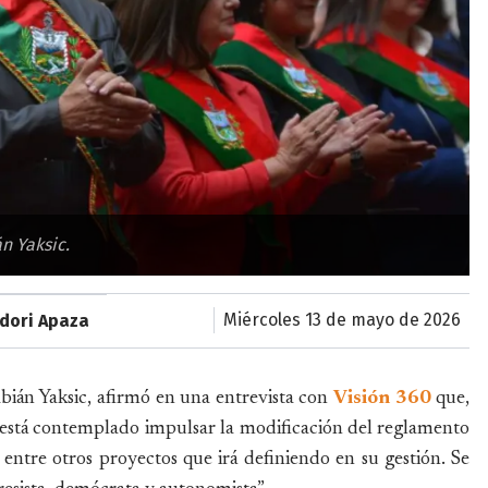
án Yaksic.
miércoles 13 de mayo de 2026
dori Apaza
bián Yaksic, afirmó en una entrevista con
Visión 360
que,
 está contemplado impulsar la modificación del reglamento
ntre otros proyectos que irá definiendo en su gestión. Se