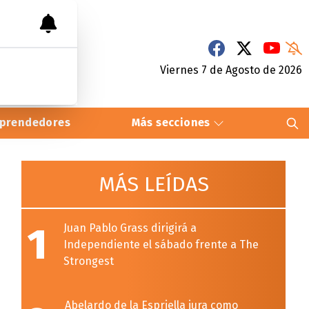
Viernes 7
de
Agosto
de 2026
prendedores
Más secciones
MÁS LEÍDAS
1
Juan Pablo Grass dirigirá a
Independiente el sábado frente a The
Strongest
Abelardo de la Espriella jura como