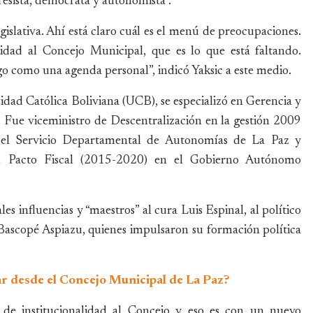
resista, demócrata y autonomista”.
slativa. Ahí está claro cuál es el menú de preocupaciones.
lidad al Concejo Municipal, que es lo que está faltando.
o como una agenda personal”, indicó Yaksic a este medio.
idad Católica Boliviana (UCB), se especializó en Gerencia y
 Fue viceministro de Descentralización en la gestión 2009
el Servicio Departamental de Autonomías de La Paz y
el Pacto Fiscal (2015-2020) en el Gobierno Autónomo
es influencias y “maestros” al cura Luis Espinal, al político
Bascopé Aspiazu, quienes impulsaron su formación política
ar desde el Concejo Municipal de La Paz?
de institucionalidad al Concejo y eso es con un nuevo