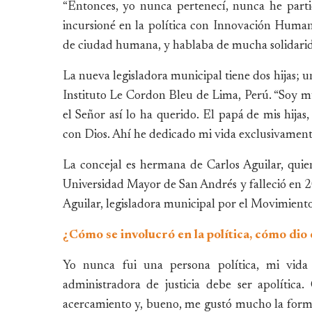
“Entonces, yo nunca pertenecí, nunca he parti
incursioné en la política con Innovación Huma
de ciudad humana, y hablaba de mucha solidaridad
La nueva legisladora municipal tiene dos hijas; u
Instituto Le Cordon Bleu de Lima, Perú. “Soy muj
el Señor así lo ha querido. El papá de mis hija
con Dios. Ahí he dedicado mi vida exclusivamente 
La concejal es hermana de Carlos Aguilar, quie
Universidad Mayor de San Andrés y falleció en 
Aguilar, legisladora municipal por el Movimien
¿Cómo se involucró en la política, cómo dio 
Yo nunca fui una persona política, mi vida 
administradora de justicia debe ser apolític
acercamiento y, bueno, me gustó mucho la forma 