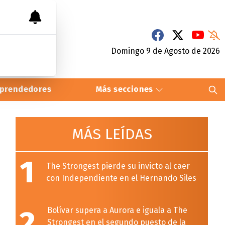
Domingo 9
de
Agosto
de 2026
prendedores
Más secciones
MÁS LEÍDAS
1
The Strongest pierde su invicto al caer
con Independiente en el Hernando Siles
2
Bolívar supera a Aurora e iguala a The
Strongest en el segundo puesto de la