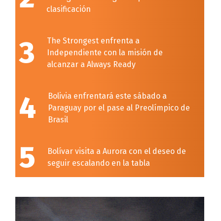
clasificación
3
The Strongest enfrenta a
Independiente con la misión de
alcanzar a Always Ready
4
Bolivia enfrentará este sábado a
Paraguay por el pase al Preolímpico de
Brasil
5
Bolívar visita a Aurora con el deseo de
seguir escalando en la tabla