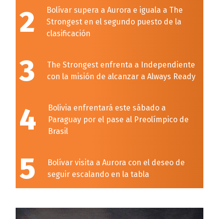
2
Bolívar supera a Aurora e iguala a The
Strongest en el segundo puesto de la
clasificación
3
The Strongest enfrenta a Independiente
con la misión de alcanzar a Always Ready
4
Bolivia enfrentará este sábado a
Paraguay por el pase al Preolímpico de
Brasil
5
Bolívar visita a Aurora con el deseo de
seguir escalando en la tabla