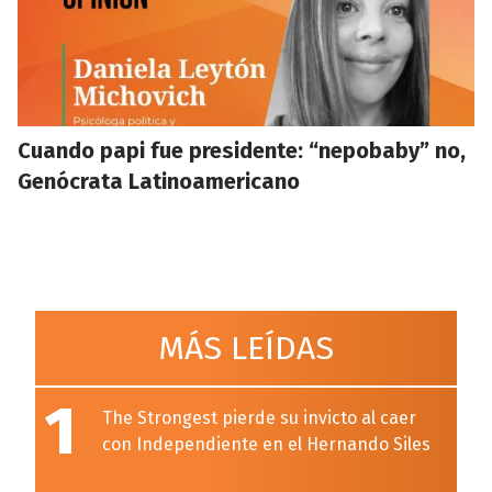
Cuando papi fue presidente: “nepobaby” no,
Genócrata Latinoamericano
MÁS LEÍDAS
1
The Strongest pierde su invicto al caer
con Independiente en el Hernando Siles