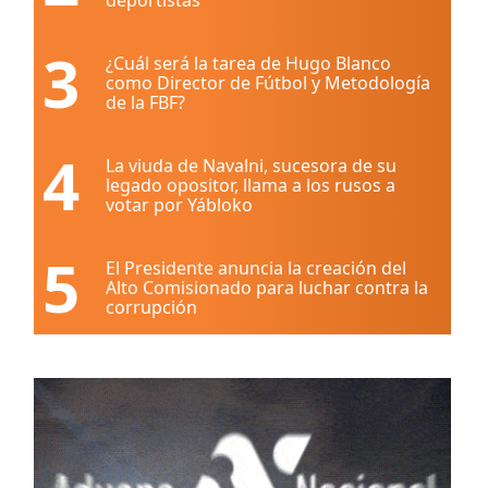
3
¿Cuál será la tarea de Hugo Blanco
como Director de Fútbol y Metodología
de la FBF?
4
La viuda de Navalni, sucesora de su
legado opositor, llama a los rusos a
votar por Yábloko
5
El Presidente anuncia la creación del
Alto Comisionado para luchar contra la
corrupción