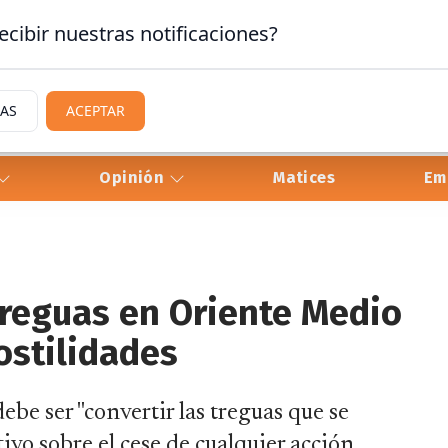
ecibir nuestras notificaciones?
IAS
ACEPTAR
Opinión
Matices
Em
 treguas en Oriente Medio
ostilidades
ebe ser "convertir las treguas que se
vo sobre el cese de cualquier acción