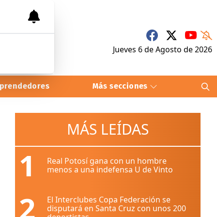
Jueves 6
de
Agosto
de 2026
prendedores
Más secciones
MÁS LEÍDAS
1
Real Potosí gana con un hombre
menos a una indefensa U de Vinto
2
El Interclubes Copa Federación se
disputará en Santa Cruz con unos 200
deportistas