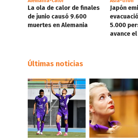
Alemania-calor
Asia-tifón
La ola de calor de finales
Japón emi
de junio causó 9.600
evacuaci
muertes en Alemania
5.000 per
avance el
Últimas noticias