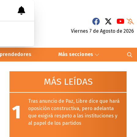
Viernes 7
de
Agosto
de 2026
prendedores
Más secciones
MÁS LEÍDAS
Tras anuncio de Paz, Libre dice que hará
1
oposición constructiva, pero adelanta
que exigirá respeto a las instituciones y
al papel de los partidos