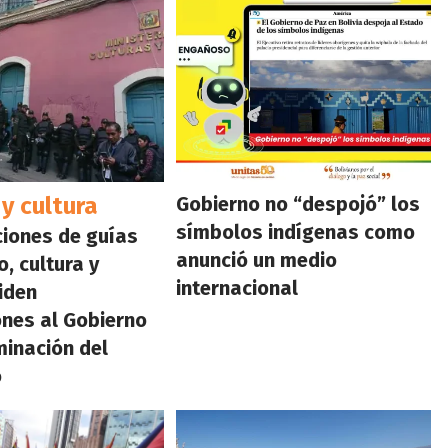
y cultura
Gobierno no “despojó” los
símbolos indígenas como
iones de guías
anunció un medio
, cultura y
internacional
piden
ones al Gobierno
minación del
o