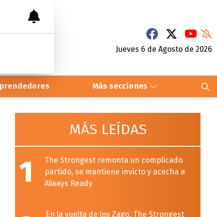
Jueves 6
de
Agosto
de 2026
prendedores
Más secciones
MÁS LEÍDAS
1
The Strongest remonta un complicado
partido, se mantiene invicto y acecha a
Always Ready
En la vuelta de los Zago, The Strongest