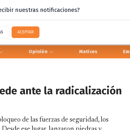
cibir nuestras notificaciones?
AS
ACEPTAR
Opinión
Matices
Em
cede ante la radicalización
loqueo de las fuerzas de seguridad, los
 Desde ese lugar, lanzaron piedras y