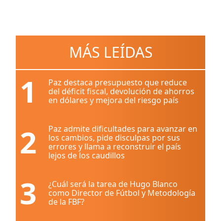
MÁS LEÍDAS
1
Paz destaca presupuesto que reduce
del déficit fiscal, devolución de ahorros
en dólares y mejora del riesgo país
2
Paz admite dificultades para avanzar en
los cambios, pide disculpas por sus
errores y llama a reconstruir el país
lejos de los caudillos
3
¿Cuál será la tarea de Hugo Blanco
como Director de Fútbol y Metodología
de la FBF?