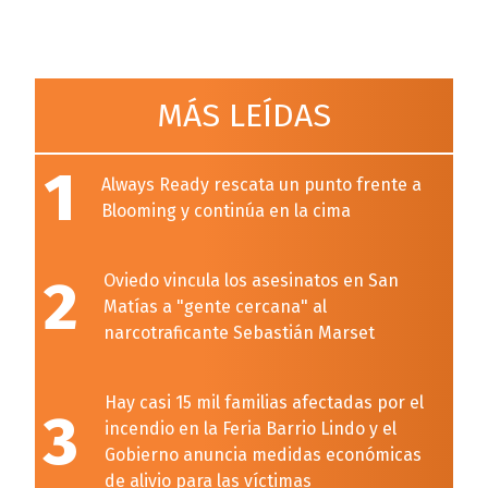
MÁS LEÍDAS
1
Always Ready rescata un punto frente a
Blooming y continúa en la cima
2
Oviedo vincula los asesinatos en San
Matías a "gente cercana" al
narcotraficante Sebastián Marset
Hay casi 15 mil familias afectadas por el
3
incendio en la Feria Barrio Lindo y el
Gobierno anuncia medidas económicas
de alivio para las víctimas