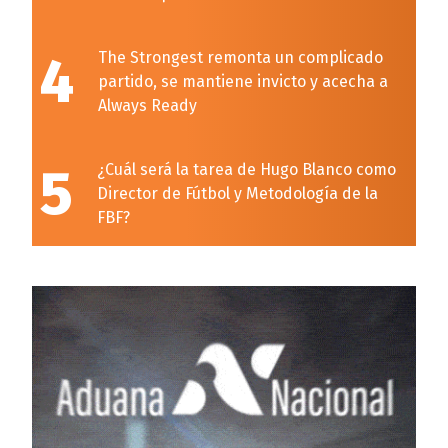
4
The Strongest remonta un complicado
partido, se mantiene invicto y acecha a
Always Ready
5
¿Cuál será la tarea de Hugo Blanco como
Director de Fútbol y Metodología de la
FBF?