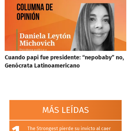
Cuando papi fue presidente: “nepobaby” no,
Genócrata Latinoamericano
MÁS LEÍDAS
The Strongest pierde su invicto al caer