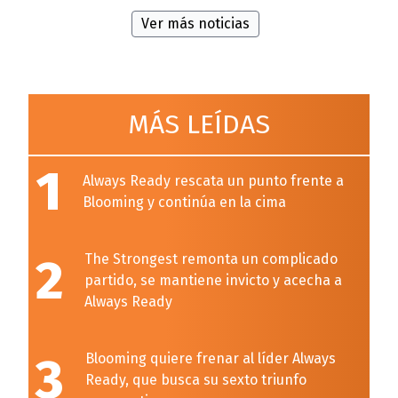
Ver más noticias
MÁS LEÍDAS
1
Always Ready rescata un punto frente a
Blooming y continúa en la cima
2
The Strongest remonta un complicado
partido, se mantiene invicto y acecha a
Always Ready
3
Blooming quiere frenar al líder Always
Ready, que busca su sexto triunfo