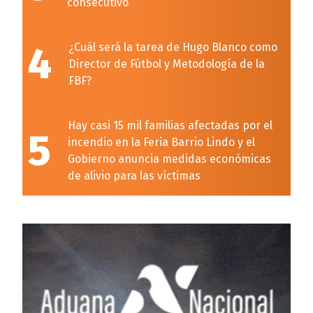
consecutivo
4
¿Cuál será la tarea de Hugo Blanco como
Director de Fútbol y Metodología de la
FBF?
Hay casi 15 mil familias afectadas por el
5
incendio en la Feria Barrio Lindo y el
Gobierno anuncia medidas económicas
de alivio para las víctimas