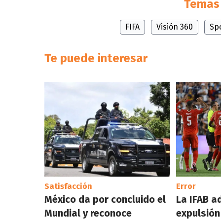
Temas 
FIFA
Visión 360
Sp
Te puede interesar
Satisfacción
Error
México da por concluido el
La IFAB a
Mundial y reconoce
expulsión