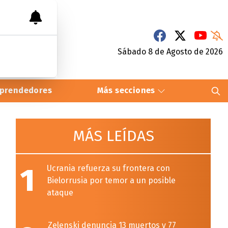
Sábado 8
de
Agosto
de 2026
prendedores
Más secciones
MÁS LEÍDAS
1
Ucrania refuerza su frontera con
Bielorrusia por temor a un posible
ataque
Zelenski denuncia 13 muertos y 77