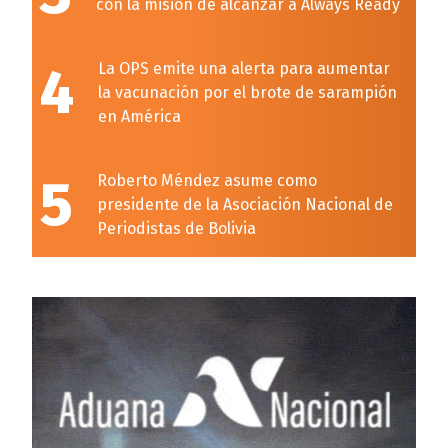
con la misión de alcanzar a Always Ready
4
La OPS emite una alerta para aumentar
la vacunación por el brote de sarampión
en América
5
Roberto Méndez asume como
presidente de la Asociación Nacional de
Periodistas de Bolivia