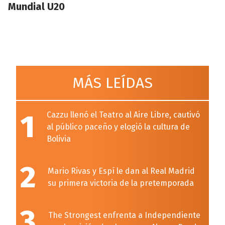
Mundial U20
MÁS LEÍDAS
1
Cazzu llenó el Teatro al Aire Libre, cautivó
al público paceño y elogió la cultura de
Bolivia
2
Mario Rivas y Espí le dan al Real Madrid
su primera victoria de la pretemporada
3
The Strongest enfrenta a Independiente