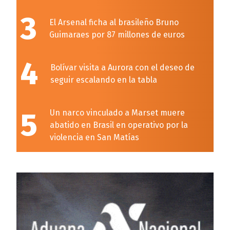
3
El Arsenal ficha al brasileño Bruno
Guimaraes por 87 millones de euros
4
Bolívar visita a Aurora con el deseo de
seguir escalando en la tabla
5
Un narco vinculado a Marset muere
abatido en Brasil en operativo por la
violencia en San Matías