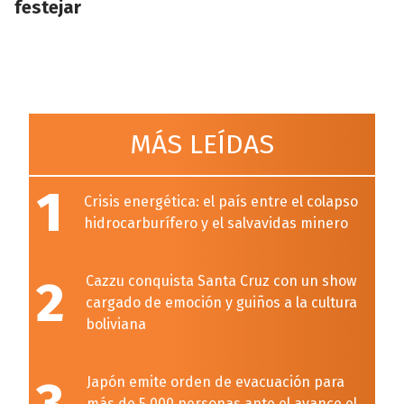
festejar
MÁS LEÍDAS
1
Crisis energética: el país entre el colapso
hidrocarburífero y el salvavidas minero
2
Cazzu conquista Santa Cruz con un show
cargado de emoción y guiños a la cultura
boliviana
Japón emite orden de evacuación para
más de 5.000 personas ante el avance el