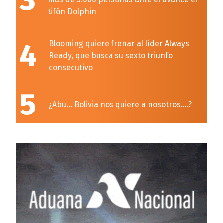
3
tifón Dolphin
4
Blooming quiere frenar al líder Always
Ready, que busca su sexto triunfo
consecutivo
5
¿Abu… Bolivia nos quiere a nosotros….?