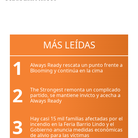
MÁS LEÍDAS
1
Always Ready rescata un punto frente a
Blooming y continúa en la cima
2
The Strongest remonta un complicado
partido, se mantiene invicto y acecha a
Always Ready
3
Hay casi 15 mil familias afectadas por el
incendio en la Feria Barrio Lindo y el
Gobierno anuncia medidas económicas
de alivio para las víctimas