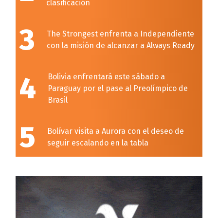
clasificación
3
The Strongest enfrenta a Independiente
con la misión de alcanzar a Always Ready
4
Bolivia enfrentará este sábado a
Paraguay por el pase al Preolímpico de
Brasil
5
Bolívar visita a Aurora con el deseo de
seguir escalando en la tabla