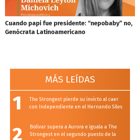
Cuando papi fue presidente: “nepobaby” no,
Genócrata Latinoamericano
MÁS LEÍDAS
1
The Strongest pierde su invicto al caer
con Independiente en el Hernando Siles
2
Bolívar supera a Aurora e iguala a The
Strongest en el segundo puesto de la