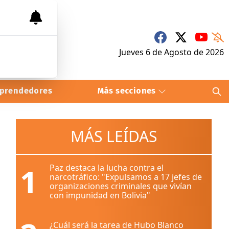
Jueves 6
de
Agosto
de 2026
prendedores
Más secciones
MÁS LEÍDAS
1
Paz destaca la lucha contra el
narcotráfico: "Expulsamos a 17 jefes de
organizaciones criminales que vivían
con impunidad en Bolivia"
¿Cuál será la tarea de Hubo Blanco