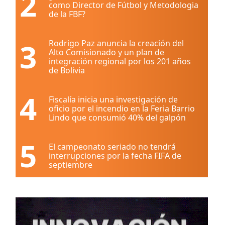
2
como Director de Fútbol y Metodologia
de la FBF?
3
Rodrigo Paz anuncia la creación del
Alto Comisionado y un plan de
integración regional por los 201 años
de Bolivia
4
Fiscalía inicia una investigación de
oficio por el incendio en la Feria Barrio
Lindo que consumió 40% del galpón
5
El campeonato seriado no tendrá
interrupciones por la fecha FIFA de
septiembre