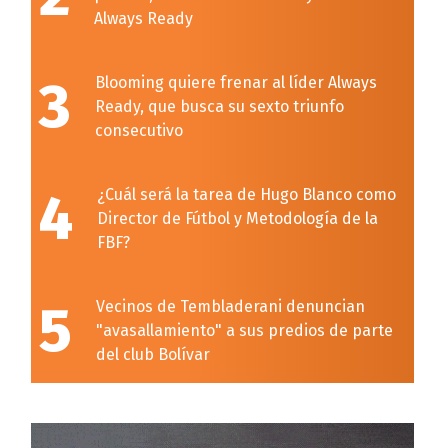
Always Ready
3
Blooming quiere frenar al líder Always
Ready, que busca su sexto triunfo
consecutivo
4
¿Cuál será la tarea de Hugo Blanco como
Director de Fútbol y Metodología de la
FBF?
5
Vecinos de Tembladerani denuncian
"avasallamiento" a sus predios de parte
del club Bolívar