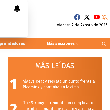
Viernes 7
de
Agosto
de 2026
prendedores
Más secciones
MÁS LEÍDAS
1
Always Ready rescata un punto frente a
Blooming y continúa en la cima
2
The Strongest remonta un complicado
partido, se mantiene invicto y acecha a