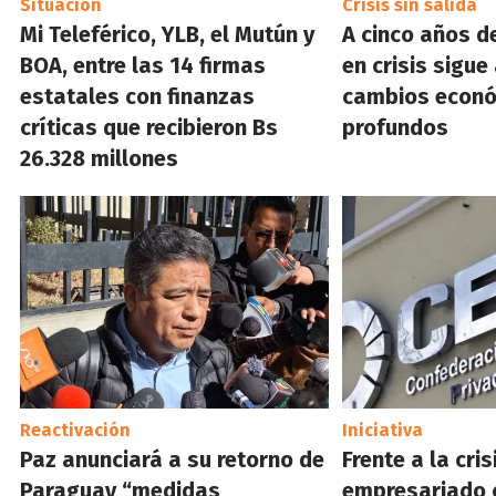
Situación
Crisis sin salida
Mi Teleférico, YLB, el Mutún y
A cinco años d
BOA, entre las 14 firmas
en crisis sigue
estatales con finanzas
cambios econ
críticas que recibieron Bs
profundos
26.328 millones
Reactivación
Iniciativa
Paz anunciará a su retorno de
Frente a la crisi
Paraguay “medidas
empresariado 