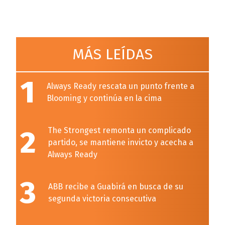
MÁS LEÍDAS
1
Always Ready rescata un punto frente a
Blooming y continúa en la cima
2
The Strongest remonta un complicado
partido, se mantiene invicto y acecha a
Always Ready
3
ABB recibe a Guabirá en busca de su
segunda victoria consecutiva