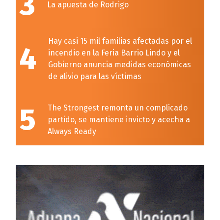
3
La apuesta de Rodrigo
Hay casi 15 mil familias afectadas por el
4
incendio en la Feria Barrio Lindo y el
Gobierno anuncia medidas económicas
de alivio para las víctimas
5
The Strongest remonta un complicado
partido, se mantiene invicto y acecha a
Always Ready