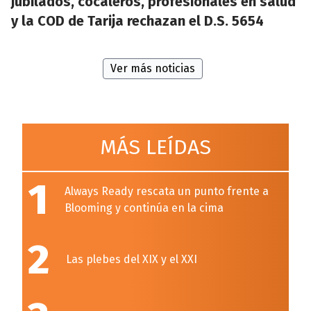
jubilados, cocaleros, profesionales en salud
y la COD de Tarija rechazan el D.S. 5654
Ver más noticias
MÁS LEÍDAS
1
Always Ready rescata un punto frente a
Blooming y continúa en la cima
2
Las plebes del XIX y el XXI