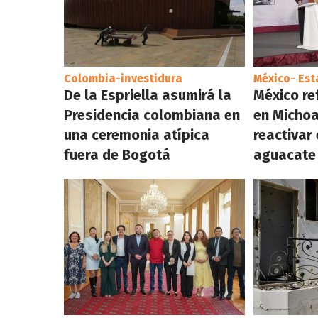
Colombia-investidura
México- Es
De la Espriella asumirá la
México re
Presidencia colombiana en
en Micho
una ceremonia atípica
reactivar
fuera de Bogotá
aguacate