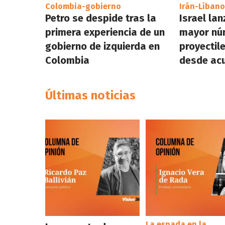
Colombia-gobierno
Irán-Líbano
Petro se despide tras la
Israel lan
primera experiencia de un
mayor nú
gobierno de izquierda en
proyectil
Colombia
desde acu
Últimas noticias
La espada en la