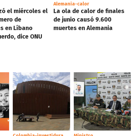
Alemania-calor
zó el miércoles el
La ola de calor de finales
mero de
de junio causó 9.600
es en Líbano
muertes en Alemania
erdo, dice ONU
Colombia-investidura
Ministro