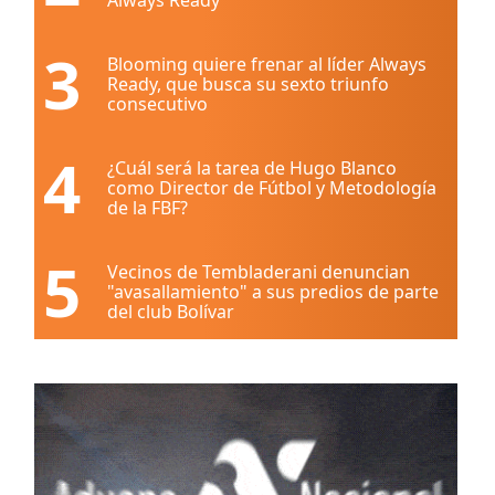
3
Blooming quiere frenar al líder Always
Ready, que busca su sexto triunfo
consecutivo
4
¿Cuál será la tarea de Hugo Blanco
como Director de Fútbol y Metodología
de la FBF?
5
Vecinos de Tembladerani denuncian
"avasallamiento" a sus predios de parte
del club Bolívar