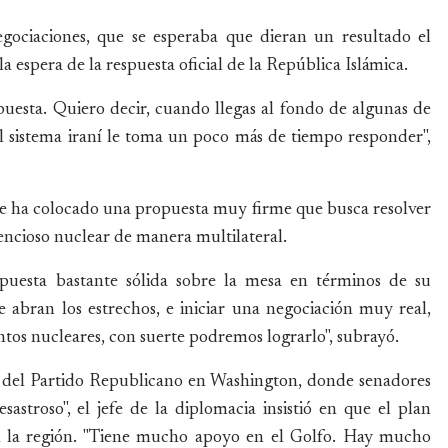
egociaciones, que se esperaba que dieran un resultado el
a espera de la respuesta oficial de la República Islámica.
spuesta. Quiero decir, cuando llegas al fondo de algunas de
 al sistema iraní le toma un poco más de tiempo responder",
e ha colocado una propuesta muy firme que busca resolver
tencioso nuclear de manera multilateral.
uesta bastante sólida sobre la mesa en términos de su
e abran los estrechos, e iniciar una negociación muy real,
untos nucleares, con suerte podremos lograrlo", subrayó.
las del Partido Republicano en Washington, donde senadores
sastroso", el jefe de la diplomacia insistió en que el plan
en la región. "Tiene mucho apoyo en el Golfo. Hay mucho