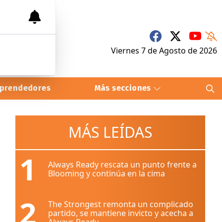
Viernes 7
de
Agosto
de 2026
prendedores
Más secciones
MÁS LEÍDAS
1
Always Ready rescata un punto frente a
Blooming y continúa en la cima
2
The Strongest remonta un complicado
partido, se mantiene invicto y acecha a
Always Ready