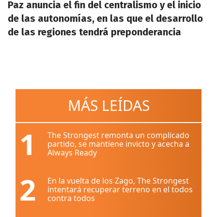
Paz anuncia el fin del centralismo y el inicio
de las autonomías, en las que el desarrollo
de las regiones tendrá preponderancia
MÁS LEÍDAS
1
The Strongest remonta un complicado
partido, se mantiene invicto y acecha a
Always Ready
2
En la vuelta de los Zago, The Strongest
intentará recuperar terreno en el todos
contra todos