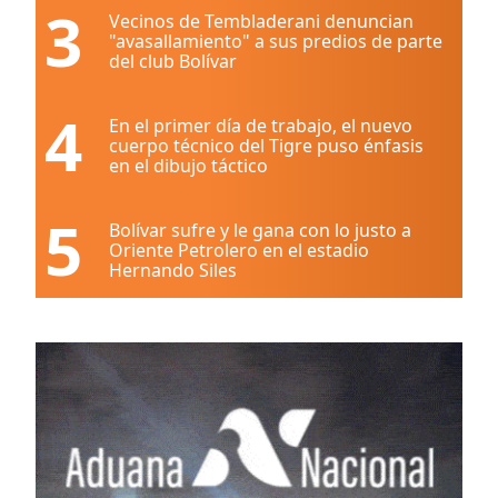
3
Vecinos de Tembladerani denuncian
"avasallamiento" a sus predios de parte
del club Bolívar
4
En el primer día de trabajo, el nuevo
cuerpo técnico del Tigre puso énfasis
en el dibujo táctico
5
Bolívar sufre y le gana con lo justo a
Oriente Petrolero en el estadio
Hernando Siles