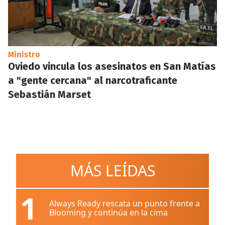
Ministro
Oviedo vincula los asesinatos en San Matías
a "gente cercana" al narcotraficante
Sebastián Marset
MÁS LEÍDAS
1
Always Ready rescata un punto frente a
Blooming y continúa en la cima