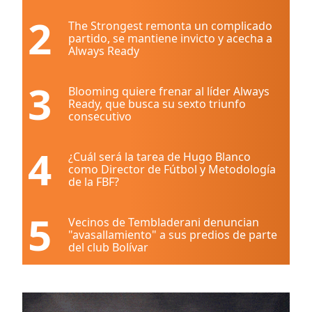
2
The Strongest remonta un complicado
partido, se mantiene invicto y acecha a
Always Ready
3
Blooming quiere frenar al líder Always
Ready, que busca su sexto triunfo
consecutivo
4
¿Cuál será la tarea de Hugo Blanco
como Director de Fútbol y Metodología
de la FBF?
5
Vecinos de Tembladerani denuncian
"avasallamiento" a sus predios de parte
del club Bolívar