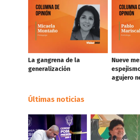
La gangrena de la
Nueve mes
generalización
espejismo
agujero n
Últimas noticias