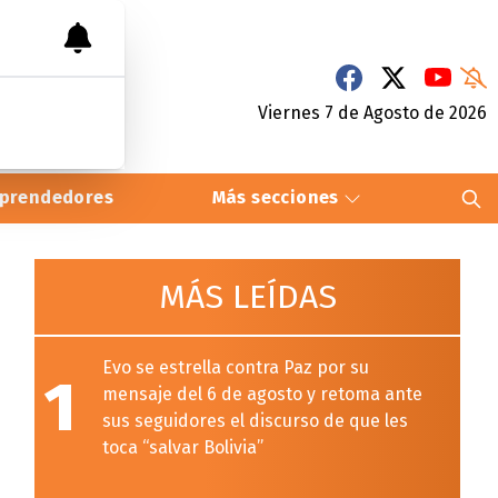
Viernes 7
de
Agosto
de 2026
prendedores
Más secciones
MÁS LEÍDAS
Evo se estrella contra Paz por su
1
mensaje del 6 de agosto y retoma ante
sus seguidores el discurso de que les
toca “salvar Bolivia”