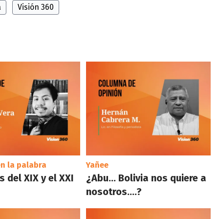
a
Visión 360
n la palabra
Yañee
 del XIX y el XXI
¿Abu… Bolivia nos quiere a
nosotros….?