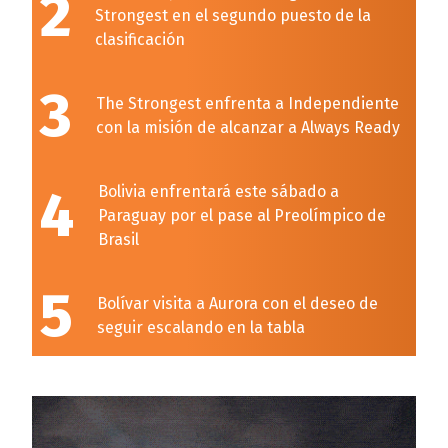
2
Strongest en el segundo puesto de la
clasificación
3
The Strongest enfrenta a Independiente
con la misión de alcanzar a Always Ready
4
Bolivia enfrentará este sábado a
Paraguay por el pase al Preolímpico de
Brasil
5
Bolívar visita a Aurora con el deseo de
seguir escalando en la tabla