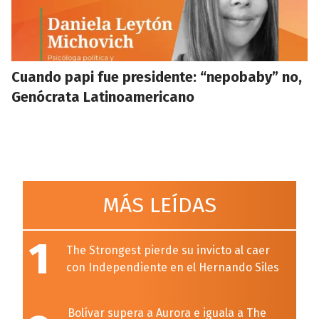
Cuando papi fue presidente: “nepobaby” no,
Genócrata Latinoamericano
MÁS LEÍDAS
1
The Strongest pierde su invicto al caer
con Independiente en el Hernando Siles
Bolívar supera a Aurora e iguala a The