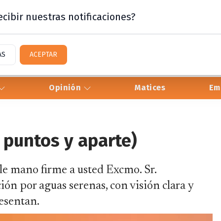
cibir nuestras notificaciones?
AS
ACEPTAR
Opinión
Matices
Em
 puntos y aparte)
rle mano firme a usted Excmo. Sr.
ción por aguas serenas, con visión clara y
resentan.