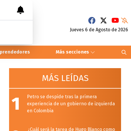
Jueves 6
de
Agosto
de 2026
prendedores
Más secciones
MÁS LEÍDAS
1
Petro se despide tras la primera
experiencia de un gobierno de izquierda
en Colombia
¿Cuál será la tarea de Hugo Blanco como