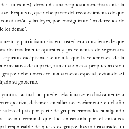
icadas funciones), demanda una respuesta inmediata ante la
ntar. Respuesta, que debe partir del reconocimiento de que
onstitución y las leyes, por consiguiente “los derechos de
e los demás”.
onesto y patriotismo sincero, usted era consciente de que
rupos doctrinalmente opuestos y provenientes de segmentos
n espíritus escépticos. Gente a la que la vehemencia de la
ta e iniciativa de su parte, aun cuando esas propuestas estén
s grupos deben merecer una atención especial, evitando así
fijado su gobierno.
oyuntura actual no puede relacionarse exclusivamente a
retrospectiva, debemos encallar necesariamente en el año
e sufrió el país por parte de grupos criminales cabalgando
na acción criminal que fue consentida por el entonces
cipal responsable de que estos grupos hayan instaurado un