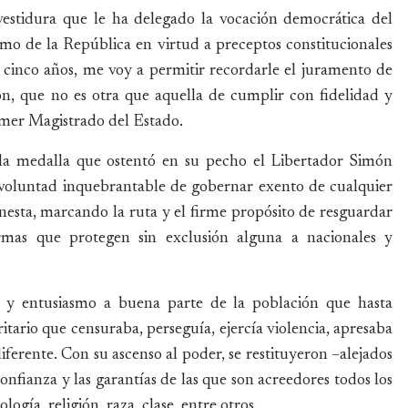
vestidura que le ha delegado la vocación democrática del
mo de la República en virtud a preceptos constitucionales
 cinco años, me voy a permitir recordarle el juramento de
n, que no es otra que aquella de cumplir con fidelidad y
imer Magistrado del Estado.
 la medalla que ostentó en su pecho el Libertador Simón
 voluntad inquebrantable de gobernar exento de cualquier
nesta, marcando la ruta y el firme propósito de resguardar
ormas que protegen sin exclusión alguna a nacionales y
za y entusiasmo a buena parte de la población que hasta
ario que censuraba, perseguía, ejercía violencia, apresaba
diferente. Con su ascenso al poder, se restituyeron –alejados
confianza y las garantías de las que son acreedores todos los
logía, religión, raza, clase, entre otros.