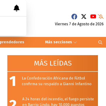
Viernes 7
de
Agosto
de 2026
prendedores
Más secciones
MÁS LEÍDAS
1
La Confederación Africana de Fútbol
confirma su respaldo a Gianni Infantino
2
A 24 horas del incendio, el fuego persiste
en Barrio Lindo, hay 10.000 puestos