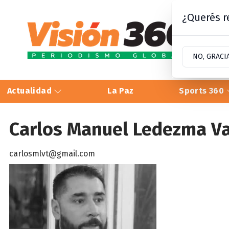
¿Querés re
NO, GRACI
Actualidad
La Paz
Sports 360
Carlos Manuel Ledezma V
carlosmlvt@gmail.com