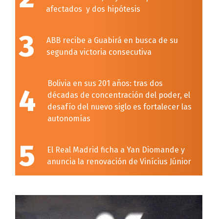
afectados y dos hipótesis
3
ABB recibe a Guabirá en busca de su
segunda victoria consecutiva
Bolivia en sus 201 años: tras dos
4
décadas de concentración del poder, el
desafío del nuevo siglo es fortalecer las
autonomías
5
El Real Madrid ficha a Yan Diomande y
anuncia la renovación de Vinícius Júnior